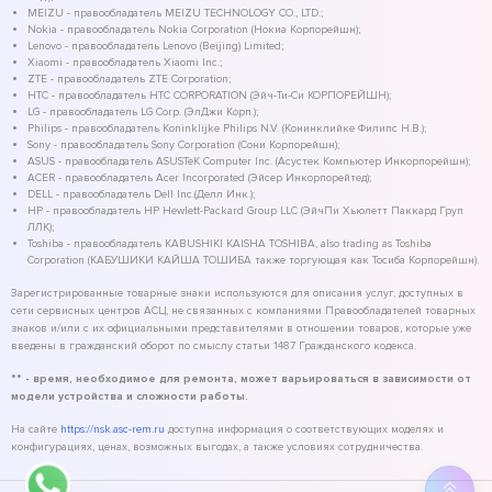
MEIZU - правообладатель MEIZU TECHNOLOGY CO., LTD.;
Nokia - правообладатель Nokia Corporation (Нокиа Корпорейшн);
Lenovo - правообладатель Lenovo (Beijing) Limited;
Xiaomi - правообладатель Xiaomi Inc.;
ZTE - правообладатель ZTE Corporation;
HTC - правообладатель HTC CORPORATION (Эйч-Ти-Си КОРПОРЕЙШН);
LG - правообладатель LG Corp. (ЭлДжи Корп.);
Philips - правообладатель Koninklijke Philips N.V. (Конинклийке Филипс Н.В.);
Sony - правообладатель Sony Corporation (Сони Корпорейшн);
ASUS - правообладатель ASUSTeK Computer Inc. (Асустек Компьютер Инкорпорейшн);
ACER - правообладатель Acer Incorporated (Эйсер Инкорпорейтед);
DELL - правообладатель Dell Inc.(Делл Инк.);
HP - правообладатель HP Hewlett-Packard Group LLC (ЭйчПи Хьюлетт Паккард Груп
ЛЛК);
Toshiba - правообладатель KABUSHIKI KAISHA TOSHIBA, also trading as Toshiba
Corporation (КАБУШИКИ КАЙША ТОШИБА также торгующая как Тосиба Корпорейшн).
Зарегистрированные товарные знаки используются для описания услуг, доступных в
сети сервисных центров АСЦ, не связанных с компаниями Правообладателей товарных
знаков и/или с их официальными представителями в отношении товаров, которые уже
введены в гражданский оборот по смыслу статьи 1487 Гражданского кодекса.
** - время, необходимое для ремонта, может варьироваться в зависимости от
модели устройства и сложности работы.
На сайте
https://nsk.asc-rem.ru
доступна информация о соответствующих моделях и
конфигурациях, ценах, возможных выгодах, а также условиях сотрудничества.