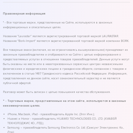
Правомерная информация
* - Все торговые марки, представленные на Сайте, используются в законных
информационных и описательных целях.
Название "Laurastar" является зарегистрированной торговой маркой LAURASTAR.
Название "Bork-Import" является зарегистрированной торговой маркой компании BORK.
Все товарные знаки (включая, но не ограничиваясь вышеуказанными) принадлежат их
законным правообладателям и отображаются на Сайте с целью информирования о
предоставляемых услугах в отношении товаров правообладателей. Данные услуги могут
быть оказаны на месте или в неавторизованных сервисных центрах независимыми
физическими и юридическими лицами в гражданском обороте, связанном с товаром и
включенном в статью 1487 Гражданского кодекса Российской Федерации. Информация,
представленная на данном сайте, носит ознакомительный характер и не является
публичной офертой.
Разговор может быть записан с целью повышения качества обслуживания.
* - Торговые марки, представленные на этом сайте, используются в законных
некоммерческих целях.
iPhone, Macbook, iPad - правообладатель Apple Inc. (Эпл Инк.);
Huawei и Honor - правообладатель HUAWEI TECHNOLOGIES CO., LTD. (ХУАВЕЙ
ТЕКНОЛОДЖИС КО., ЛТД.);
Samsung – правообладатель Samsung Electronics Co. Ltd. (Самсунг Электроникс Ко.,
Лтд.);