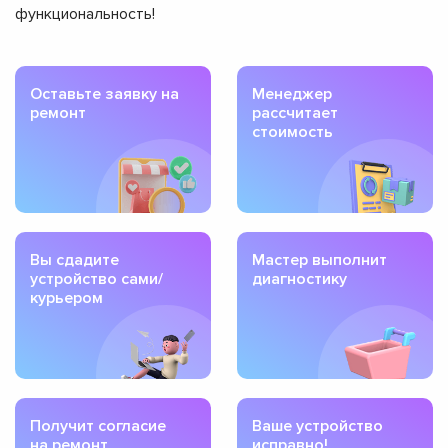
функциональность!
Оставьте заявку на
Менеджер
ремонт
рассчитает
стоимость
Вы сдадите
Мастер выполнит
устройство сами/
диагностику
курьером
Получит согласие
Ваше устройство
на ремонт
исправно!