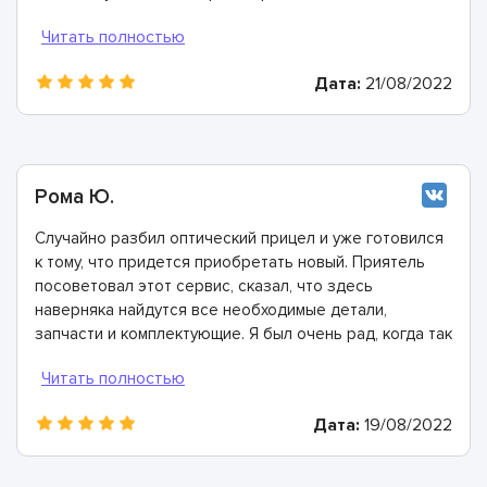
полтора часа. Всем рекомендуем, они настоящие
профи!
Дата:
21/08/2022
Рома Ю.
Случайно разбил оптический прицел и уже готовился
к тому, что придется приобретать новый. Приятель
посоветовал этот сервис, сказал, что здесь
наверняка найдутся все необходимые детали,
запчасти и комплектующие. Я был очень рад, когда так
и получилось! Эти ребята собрали мой оптический
прицел буквально заново и полностью восстановили
его работоспособность. Лучший сервис, лучшие
Дата:
19/08/2022
мастера!