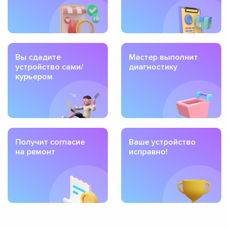
Вы сдадите
Мастер выполнит
устройство сами/
диагностику
курьером
Получит согласие
Ваше устройство
на ремонт
исправно!