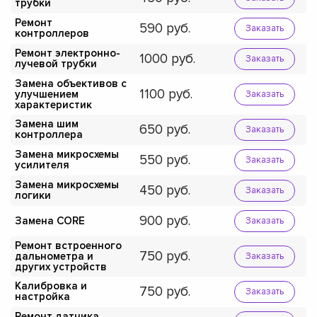
трубки
Ремонт
590
Заказать
контроллеров
Ремонт электронно-
1000
Заказать
лучевой трубки
Замена объективов с
1100
улучшением
Заказать
характеристик
Замена шим
650
Заказать
контроллера
Замена микросхемы
550
Заказать
усилителя
Замена микросхемы
450
Заказать
логики
900
Замена CORE
Заказать
Ремонт встроенного
750
дальнометра и
Заказать
других устройств
Калибровка и
750
Заказать
настройка
Ремонт датчика