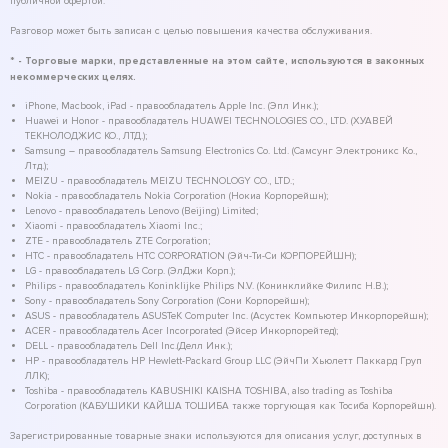
публичной офертой.
Разговор может быть записан с целью повышения качества обслуживания.
* - Торговые марки, представленные на этом сайте, используются в законных
некоммерческих целях.
iPhone, Macbook, iPad - правообладатель Apple Inc. (Эпл Инк.);
Huawei и Honor - правообладатель HUAWEI TECHNOLOGIES CO., LTD. (ХУАВЕЙ
ТЕКНОЛОДЖИС КО., ЛТД.);
Samsung – правообладатель Samsung Electronics Co. Ltd. (Самсунг Электроникс Ко.,
Лтд.);
MEIZU - правообладатель MEIZU TECHNOLOGY CO., LTD.;
Nokia - правообладатель Nokia Corporation (Нокиа Корпорейшн);
Lenovo - правообладатель Lenovo (Beijing) Limited;
Xiaomi - правообладатель Xiaomi Inc.;
ZTE - правообладатель ZTE Corporation;
HTC - правообладатель HTC CORPORATION (Эйч-Ти-Си КОРПОРЕЙШН);
LG - правообладатель LG Corp. (ЭлДжи Корп.);
Philips - правообладатель Koninklijke Philips N.V. (Конинклийке Филипс Н.В.);
Sony - правообладатель Sony Corporation (Сони Корпорейшн);
ASUS - правообладатель ASUSTeK Computer Inc. (Асустек Компьютер Инкорпорейшн);
ACER - правообладатель Acer Incorporated (Эйсер Инкорпорейтед);
DELL - правообладатель Dell Inc.(Делл Инк.);
HP - правообладатель HP Hewlett-Packard Group LLC (ЭйчПи Хьюлетт Паккард Груп
ЛЛК);
Toshiba - правообладатель KABUSHIKI KAISHA TOSHIBA, also trading as Toshiba
Corporation (КАБУШИКИ КАЙША ТОШИБА также торгующая как Тосиба Корпорейшн).
Зарегистрированные товарные знаки используются для описания услуг, доступных в